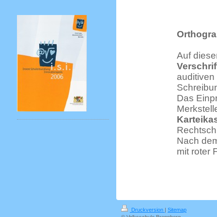
Orthogra
Auf diese
Verschri
auditiven
Schreibu
Das Einpr
Merkstell
Karteika
Rechtschr
Nach dem
mit roter
Druckversion
|
Sitemap