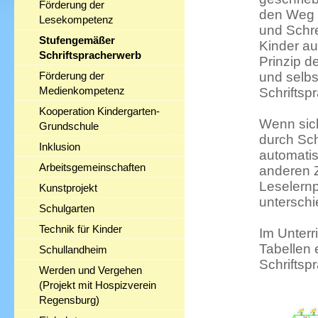
Förderung der
den Weg 
Lesekompetenz
und Schre
Stufengemäßer
Kinder au
Schriftspracherwerb
Prinzip d
Förderung der
und selbs
Medienkompetenz
Schriftsp
Kooperation Kindergarten-
Wenn sic
Grundschule
durch Sch
Inklusion
automatis
Arbeitsgemeinschaften
anderen Z
Leselern
Kunstprojekt
unterschi
Schulgarten
Technik für Kinder
Im Unterr
Tabellen 
Schullandheim
Schriftsp
Werden und Vergehen
(Projekt mit Hospizverein
Regensburg)