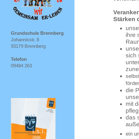
Veranker
Stärken d
unse
Grundschule Brennberg
ihre 
Johannisstr. 8
Raum
93179 Brennberg
unse
sich 
Telefon
unte
09484 263
zune
selbs
förde
die 
unse
mit 
pfle
das 
auße
ein u