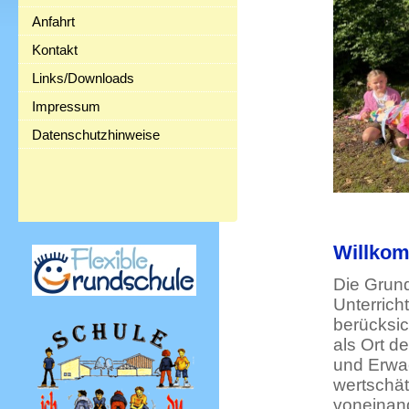
Anfahrt
Kontakt
Links/Downloads
Impressum
Datenschutzhinweise
Willkom
Die Grund
Unterrich
berücksic
als Ort d
und Erwac
wertschä
voneinand