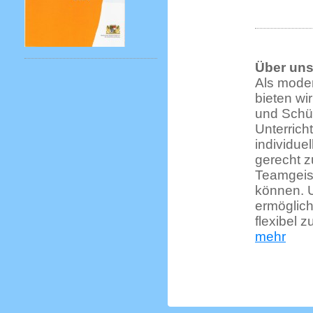
Über un
Als mode
bieten wi
und Schü
Unterrich
individue
gerecht 
Teamgeist
können. 
ermöglich
flexibel z
mehr