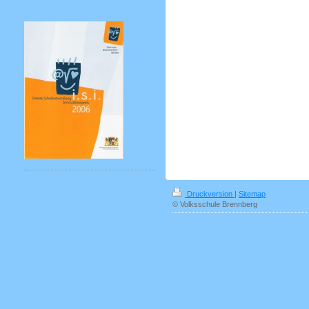
Druckversion
|
Sitemap
© Volksschule Brennberg