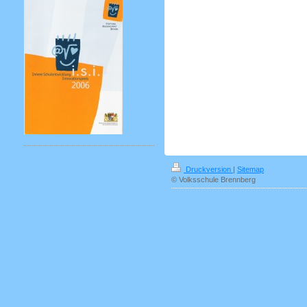
Druckversion
|
Sitemap
© Volksschule Brennberg