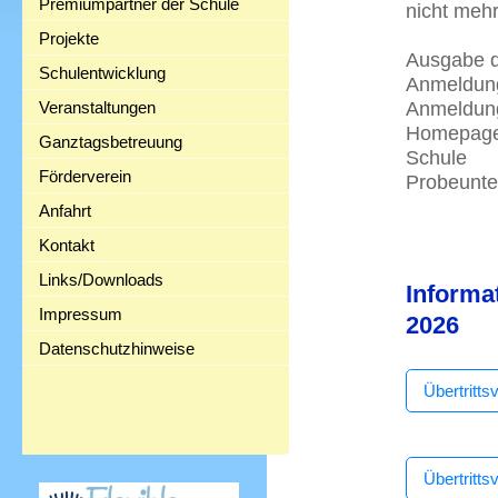
Premiumpartner der Schule
nicht meh
Projekte
Ausgabe
Schulentwicklung
Anmeld
Anmeldung
Veranstaltungen
Home
Ganztagsbetreuung
Sc
Förderverein
Probeu
Anfahrt
Kontakt
Links/Downloads
Informa
Impressum
2026
Datenschutzhinweise
Übertritt
Übertritt