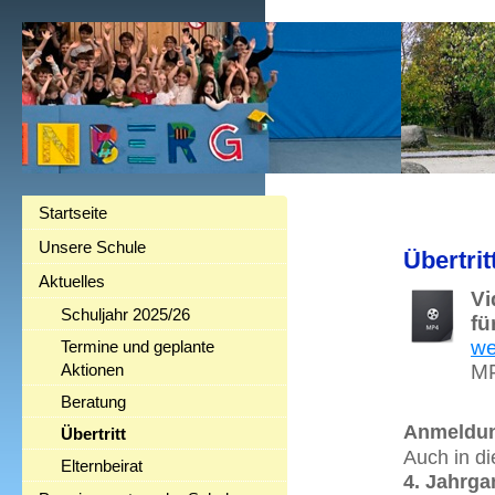
Startseite
Unsere Schule
Übertri
Aktuelles
Vi
Schuljahr 2025/26
fü
we
Termine und geplante
Aktionen
MP
Beratung
Anmeldun
Übertritt
Auch in d
Elternbeirat
4. Jahrga