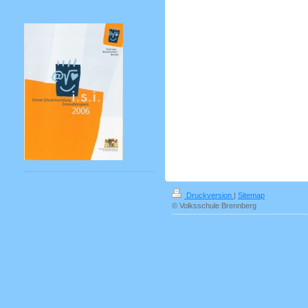
Druckversion
|
Sitemap
© Volksschule Brennberg